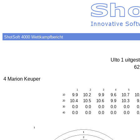
ShotSoft 4000 Wettkampfbericht
Ulto 1 uitges
62
4 Marion Keuper
1
2
3
4
5
9.9
10.2
9.9
9.6
10.7
10
10
10.4
10.5
10.6
9.9
10.3
9
20
0.0
0.0
0.0
0.0
0.0
0
30
0.0
0.0
0.0
0.0
0.0
0
40