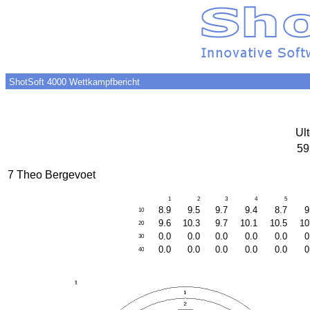
ShotSoft 4000 Wettkampfbericht
Ult
59
7 Theo Bergevoet
1
2
3
4
5
8.9
9.5
9.7
9.4
8.7
9
10
9.6
10.3
9.7
10.1
10.5
10
20
0.0
0.0
0.0
0.0
0.0
0
30
0.0
0.0
0.0
0.0
0.0
0
40