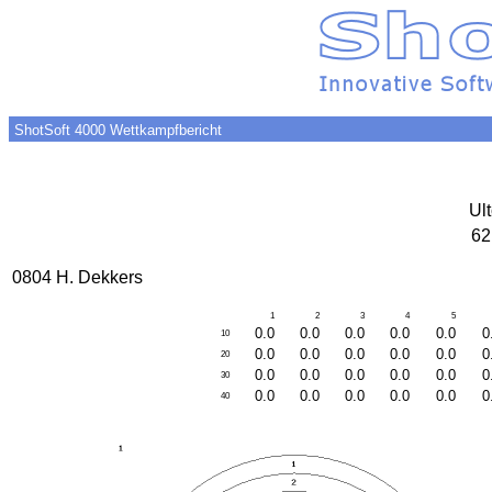
ShotSoft 4000 Wettkampfbericht
Ult
62
0804 H. Dekkers
1
2
3
4
5
0.0
0.0
0.0
0.0
0.0
0
10
0.0
0.0
0.0
0.0
0.0
0
20
0.0
0.0
0.0
0.0
0.0
0
30
0.0
0.0
0.0
0.0
0.0
0
40