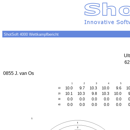
ShotSoft 4000 Wettkampfbericht
Ult
62
0855 J. van Os
1
2
3
4
5
10.0
9.7
10.3
10.0
9.6
10
10
10.1
10.3
9.8
10.3
10.0
9
20
0.0
0.0
0.0
0.0
0.0
0
30
0.0
0.0
0.0
0.0
0.0
0
40